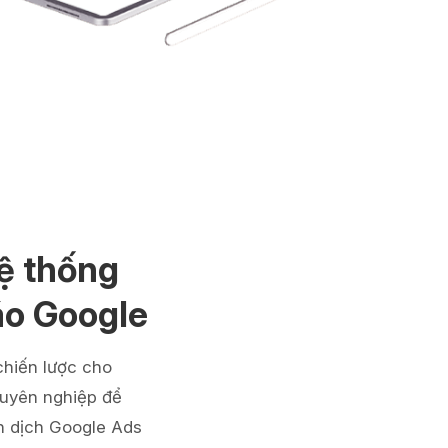
ệ thống
áo Google
hiến lược cho
huyên nghiệp để
ến dịch Google Ads