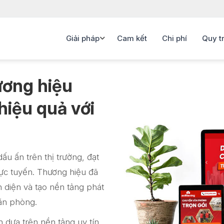
Giải pháp
Cam kết
Chi phí
Quy t
ương hiệu
hiệu quả với
u ấn trên thị trường, đạt
rực tuyến. Thương hiệu đã
 diện và tạo nền tảng phát
ăn phòng.
 dựa trên nền tảng uy tín