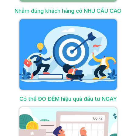
Có khách hàng ngay lập tức
Nhắm đúng khách hàng có NHU CẦU CAO
Ngay khi quảng cáo bắt đầu chạy, sản
phẩm, dịch vụ và thương hiệu của bạn đã
có thể tiếp cận đến những khách hàng tiềm
năng. Website ngay lập tức đứng ở vị trí cao
trên trang kết quả tìm kiếm Google và có
được những lượt truy cập chất lượng, nhờ
đó mang về khách hàng và đơn hàng cho
doanh nghiệp.
Nhắm đúng khách hàng
Có thể ĐO ĐẾM hiệu quả đầu tư NGAY
Google Ads cho phép nhắm mục tiêu sâu
theo từ khóa, đối tượng, vị trí,… giúp bạn
tiếp cận đúng khách hàng đang có nhu cầu
mua sản phẩm, dịch vụ. “Đúng người, đúng
thời điểm” sẽ mang về đơn hàng và giúp