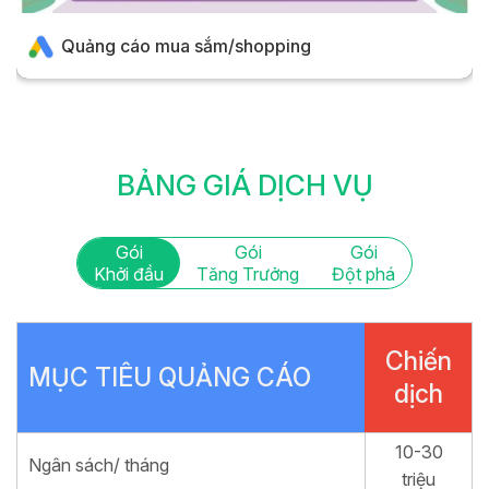
Quảng cáo mua sắm/shopping
Sản phẩm được hiển thị với hình ảnh, giá bán, tên thương
hiệu,… vô cùng thu hút khách hàng. Loại hình quảng cáo này
phù hợp với các sản phẩm hàng hóa. Ví dụ: đồ nội thất, điện
máy, trang thiết bị…
BẢNG GIÁ DỊCH VỤ
Gói
Gói
Gói
Khởi đầu
Tăng Trưởng
Đột phá
Chiến
MỤC TIÊU QUẢNG CÁO
dịch
10-30
Ngân sách/ tháng
triệu